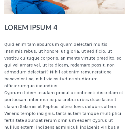
LOREM IPSUM 4
Quid enim tam absurdum quam delectari multis
inanimis rebus, ut honore, ut gloria, ut aedificio, ut
vestitu cultuque corporis, animante virtute praedito, eo
qui vel amare vel, ut ita dicam, redamare possit, non
admodum delectari? Nihil est enim remuneratione
benevolentiae, nihil vicissitudine studiorum
officiorumque iucundius.
Cyprum itidem insulam procul a continenti discretam et
portuosam inter municipia crebra urbes duae faciunt
claram Salamis et Paphus, altera Iovis delubris altera
Veneris templo insignis. tanta autem tamque multiplici
fertilitate abundat rerum omnium eadem Cyprus ut
nullius externi indigens adminiculi indigenis viribus a