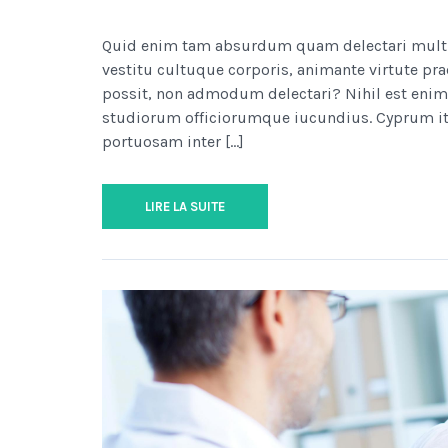
Quid enim tam absurdum quam delectari multis i
vestitu cultuque corporis, animante virtute pra
possit, non admodum delectari? Nihil est enim 
studiorum officiorumque iucundius. Cyprum it
portuosam inter […]
LIRE LA SUITE