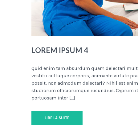
LOREM IPSUM 4
Quid enim tam absurdum quam delectari multis i
vestitu cultuque corporis, animante virtute pra
possit, non admodum delectari? Nihil est enim 
studiorum officiorumque iucundius. Cyprum it
portuosam inter […]
LIRE LA SUITE