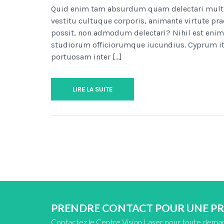
Quid enim tam absurdum quam delectari multis i
vestitu cultuque corporis, animante virtute pra
possit, non admodum delectari? Nihil est enim 
studiorum officiorumque iucundius. Cyprum it
portuosam inter […]
LIRE LA SUITE
PRENDRE CONTACT POUR UNE P
Contactez le Centre Vision Laser pour toute dema