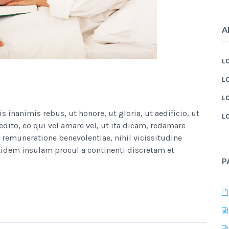
A
L
L
L
nanimis rebus, ut honore, ut gloria, ut aedificio, ut
L
edito, eo qui vel amare vel, ut ita dicam, redamare
remuneratione benevolentiae, nihil vicissitudine
idem insulam procul a continenti discretam et
P