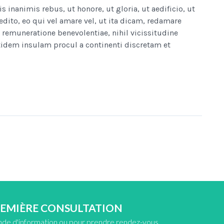
nanimis rebus, ut honore, ut gloria, ut aedificio, ut
edito, eo qui vel amare vel, ut ita dicam, redamare
remuneratione benevolentiae, nihil vicissitudine
idem insulam procul a continenti discretam et
REMIÈRE CONSULTATION
nde d'information ou pour prendre rendez-vous.